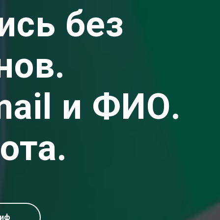
ись без
нов.
ail и ФИО.
ота.
риф