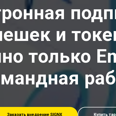
ронная подп
ешек и токе
но только Em
мандная раб
Заказать внедрение SIGNX
Купить та